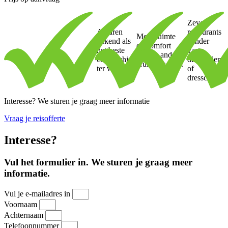
Zeven
Al jaren
restaurants
Meer ruimte
bekend als
zonder
en comfort
het beste
vaste
dan op andere
cruiseschip
dinertijden
cruiseschepen.
ter wereld
of
dresscodes.
Interesse? We sturen je graag meer informatie
Vraag je reisofferte
Interesse?
Vul het formulier in. We sturen je graag meer
informatie.
Vul je e-mailadres in
Voornaam
Achternaam
Telefoonnummer