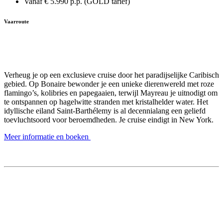
Vanaf € 5.990 p.p. (GOLD tarief)
Vaarroute
Verheug je op een exclusieve cruise door het paradijselijke Caribisch
gebied. Op Bonaire bewonder je een unieke dierenwereld met roze
flamingo’s, kolibries en papegaaien, terwijl Mayreau je uitnodigt om
te ontspannen op hagelwitte stranden met kristalhelder water. Het
idyllische eiland Saint-Barthélemy is al decennialang een geliefd
toevluchtsoord voor beroemdheden. Je cruise eindigt in New York.
Meer informatie en boeken