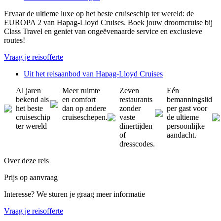
Ervaar de ultieme luxe op het beste cruiseschip ter wereld: de
EUROPA 2 van Hapag-Lloyd Cruises. Boek jouw droomcruise bij
Class Travel en geniet van ongeëvenaarde service en exclusieve
routes!
Vraag je reisofferte
Uit het reisaanbod van Hapag-Lloyd Cruises
Al jaren
Meer ruimte
Zeven
Eén
bekend als
en comfort
restaurants
bemanningslid
het beste
dan op andere
zonder
per gast voor
cruiseschip
cruiseschepen.
vaste
de ultieme
ter wereld
dinertijden
persoonlijke
of
aandacht.
dresscodes.
Over deze reis
Prijs op aanvraag
Interesse? We sturen je graag meer informatie
Vraag je reisofferte